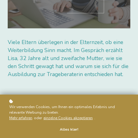
Viele Eltern überlegen in der Elternzeit, ob eine
Weiterbildung Sinn macht. Im Gespräch erzählt
Lisa, 32 Jahre alt und zweifache Mutter, wie sie
den Schritt gewagt hat und warum sie sich für die
Ausbildung zur Trageberaterin entschieden hat.
Weiterbildung in der Elternzeit -
Wir verwenden Cookies, um Ihnen ein optimales Erlebnis und
warum überhaupt?
relevante Werbung zu bieten.
Mehr erfahren
oder
einzelne Cookies akzeptieren
.
Frage:
Lisa, warum war die Elternzeit für dich ein
guter Moment für eine Weiterbildung?
Alles klar!
Antwort:
Mein Alltag hat sich komplett verändert.