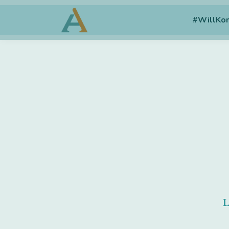
#WillK
L