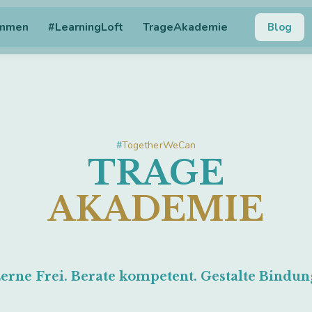
ommen
#LearningLoft
TrageAkademie
Blog
#
TogetherWeCan
TRAGE
AKADEMIE
erne Frei. Berate kompetent. Gestalte Bindun