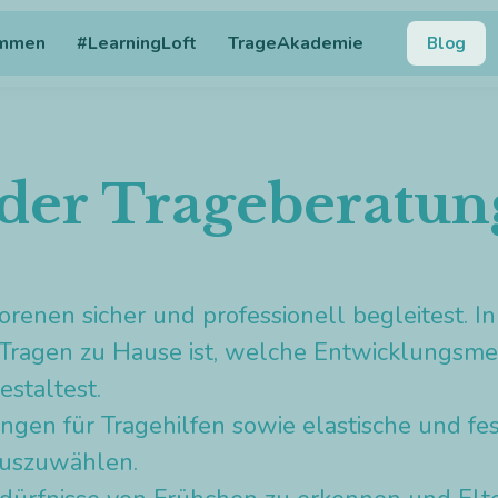
ommen
#LearningLoft
TrageAkademie
Blog
der Trageberatun
renen sicher und professionell begleitest. In 
s Tragen zu Hause ist, welche Entwicklungs
staltest.
en für Tragehilfen sowie elastische und fes
auszuwählen.