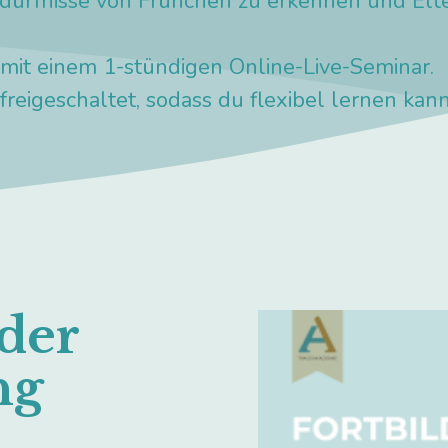
Bedürfnisse von Frühchen zu erkennen und Elt
 mit einem 1-stündigen Online-Live-Seminar.
reigeschaltet, sodass du flexibel lernen kann
der
ng