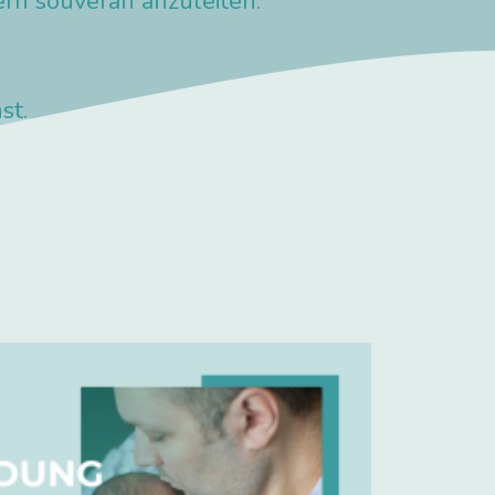
ern souverän anzuleiten.
st.