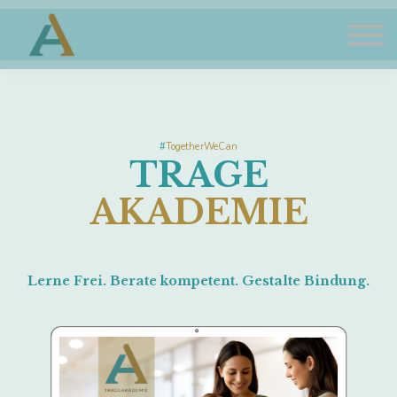
TrageAkademie
Sign in
Sign up
#
TogetherWeCan
TRAGE
AKADEMIE
Lerne Frei. Berate kompetent. Gestalte Bindung.