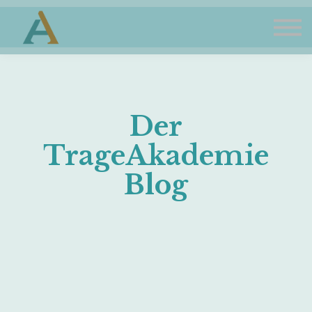
TrageAkademie
Sign in
Sign up
Der
TrageAkademie
Blog